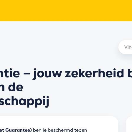
tie – jouw zekerheid b
n de
schappij
cket Guarantee)
ben je beschermd tegen