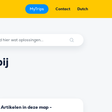
MyTrips
Contact
Dutch
ij
Artikelen in deze map -